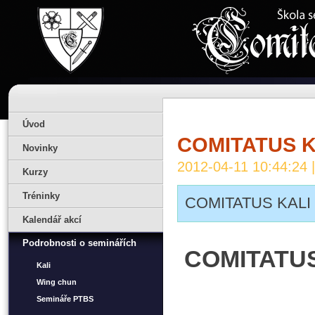
Úvod
COMITATUS K
Novinky
2012-04-11 10:44:24 
Kurzy
Tréninky
COMITATUS KALI
Kalendář akcí
Podrobnosti o seminářích
COMITATUS
Kali
Wing chun
Semináře PTBS