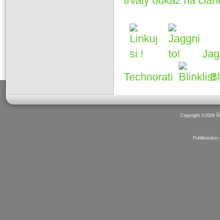
trvalý odkaz na člán
Jag
Technorati
Bl
Copyright ©2009 Š
Publikováno