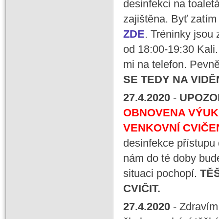
desinfekci na toale
zajištěna. Byť zatím
ZDE
. Tréninky jsou
od 18:00-19:30 Kali
mi na telefon. Pevně
SE TEDY NA VIDĚ
27
.4
.
2020
-
UPOZO
OBNOVENA VÝUK
VENKOVNÍ CVIČENÍ
desinfekce přístupu 
nám do té doby bude 
situaci pochopí.
TĚŠ
CVIČIT.
27
.4
.
2020
- Zdravím