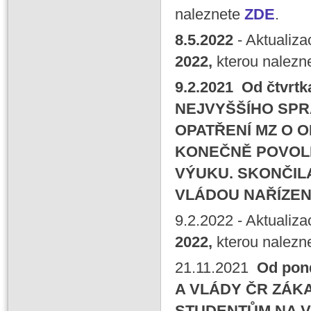
naleznete
ZDE
.
8.5.2022
- Aktualiz
2022,
kterou nalezn
9.2.2021
Od čtvrtk
NEJVYŠŠÍHO SP
OPATŘENÍ MZ O 
KONEČNĚ POVOL
VÝUKU.
SKONČIL
VLÁDOU NAŘÍZENÝ
9.2.2022
- Aktualiza
2022,
kterou nalezn
21.11.2021
Od pond
A VLÁDY ČR ZÁK
STUDENTŮM NA 