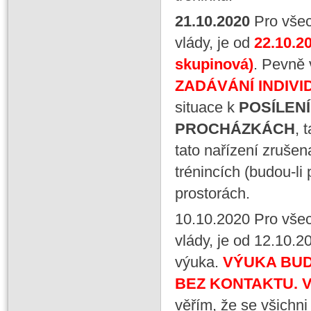
21
.10
.
2020
Pro vše
vlády, je od
22.10.
skupinová)
. Pevně 
ZADÁVÁNÍ INDIV
situace k
POSÍLENÍ
PROCHÁZKÁCH
, 
tato nařízení zrušen
trénincích (budou-li
prostorách.
10.10.2020 Pro vše
vlády, je od 12.10.2
výuka.
VÝUKA BUD
BEZ KONTAKTU. 
věřím, že se všichni