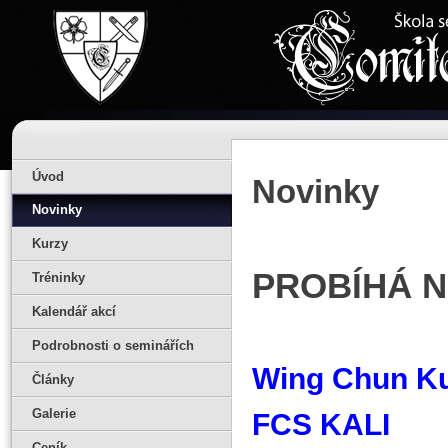
Úvod
Novinky
Novinky
Kurzy
PROBÍHÁ 
Tréninky
Kalendář akcí
Podrobnosti o seminářích
Wing Chun K
Články
Galerie
FCS KALI
Ceník