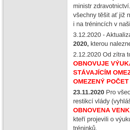
ministr zdravotnictv
všechny těšit ať již
i na trénincích v naš
3.12.2020
- Aktuali
2020,
kterou nalezn
2.12.2020
Od zítra t
OBNOVUJE VÝUKA
STÁVAJÍCÍM OME
OMEZENÝ POČET 
23
.11
.
2020
Pro vše
restikcí vlády (vyhl
OBNOVENA VENKOV
kteří projevili o v
tréninků.