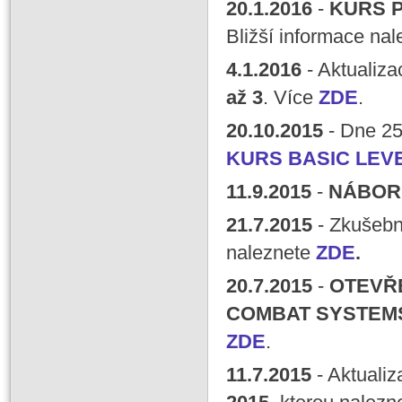
20
.1.2016
-
KURS
P
Bližší informace na
4
.1.2016
- Aktualiz
až 3
. Více
ZDE
.
20
.10.
2015
- Dne 2
KURS BASIC LEV
11.9.2015
-
NÁBOR
21
.7.2015
- Zkušebn
naleznete
ZDE
.
20
.7.2015
-
OTEVŘE
COMBAT SYSTEMS 
ZDE
.
11
.7.2015
- Aktuali