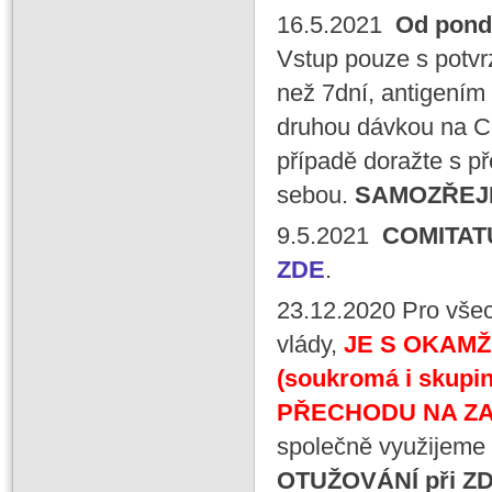
16.5.2021
Od pondě
Vstup pouze s potvr
než 7dní, antigením
druhou dávkou na C
případě doražte s p
sebou.
SAMOZŘEJ
9.5.2021
COMITAT
ZDE
.
23.12.2020
Pro vše
vlády,
JE S OKAMŽ
(soukromá i skupi
PŘECHODU NA ZA
společně využijeme 
OTUŽOVÁNÍ při 