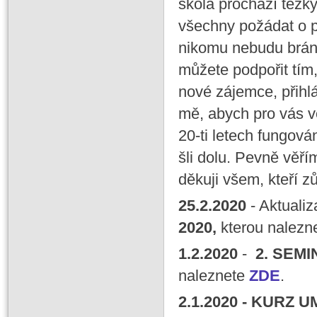
škola prochází těžk
všechny požádat o p
nikomu nebudu brán
můžete podpořit tím,
nové zájemce, přihlá
mě, abych pro vás ve
20-ti letech fungová
šli dolu. Pevně věří
děkuji všem, kteří zů
25
.2
.
2020
- Aktuali
2020,
kterou nalezn
1
.2
.
2020
-
2. SEMI
naleznete
ZDE
.
2
.1
.
2020
- KURZ U