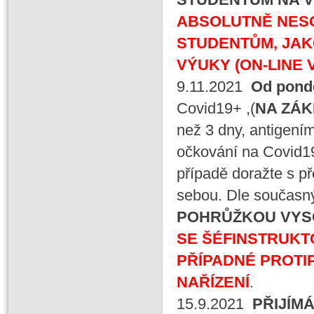
ABSOLUTNĚ NESO
STUDENTŮM, JAK
VÝUKY (ON-LINE 
9.11.2021
Od pondě
Covid19+ ,(
NA ZÁK
než 3 dny, antigení
očkování na Covid1
případě doražte s p
sebou. Dle současnýc
POHRŮŽKOU VYS
SE ŠÉFINSTRUKT
PŘÍPADNÉ PROTI
NAŘÍZENÍ
.
15.9.2021
PŘIJÍM